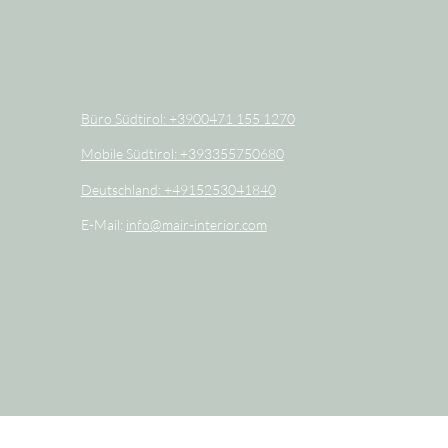
Büro Südtirol: +3900471 155 1270
Mobile Südtirol: +393355750680
Deutschland: +4915253041840
E-Mail:
info@mair-interior.com